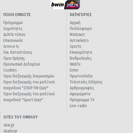
ΠΟΙΟΙ ΕΙΜΑΣΤΕ
ΚΑΤΗΓΟΡΙΕΣ
Πρόγραμμα
Αρχική
Συχνότητες
Ποδόσφαιρο
Δελτία τύπου
Μπάσκετ
Επικοινωνία
Αυτοκίνητο
Greece Is
Sports
Οικ. Καταστάσεις
Επικαιρότητα
Όροι Χρήσης
Βαθμολογίες
Προσωπικά Δεδομένα
WebTv
Cookies
Enter
Όροι διεξαγωγής διαγωνισμών
Πρωτοσέλιδα
Όροι διεξαγωγής του ραδ/κού
Τελευταίες Ειδήσεις
παιχνιδιού "ΣΠΟΡ FM Quiz"
Αρθρογραφίες
Όροι διεξαγωγής του ραδ/κού
Αφιερώματα
παιχνιδιού "Sport Quiz"
Πρόγραμμα TV
Live-radio
SITES ΤΟΥ ΟΜΙΛΟΥ
skai.gr
skaitv.gr