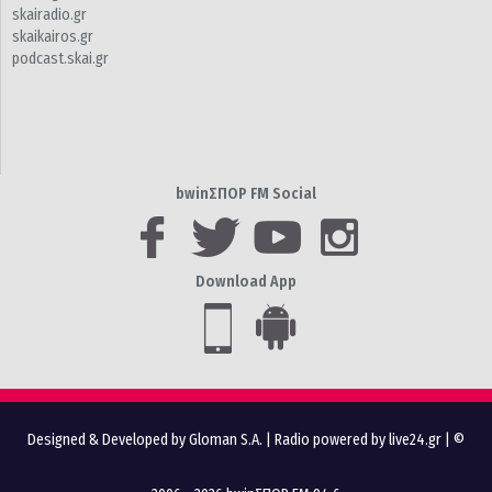
skairadio.gr
skaikairos.gr
podcast.skai.gr
bwinΣΠΟΡ FM Social
Download App
Designed & Developed by Gloman S.A.
|
Radio powered by live24.gr
| ©