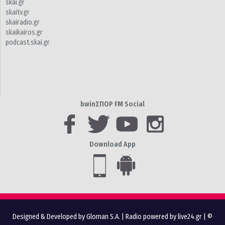
skai.gr
skaitv.gr
skairadio.gr
skaikairos.gr
podcast.skai.gr
bwinΣΠΟΡ FM Social
Download App
Designed & Developed by Gloman S.A.
|
Radio powered by live24.gr
| ©