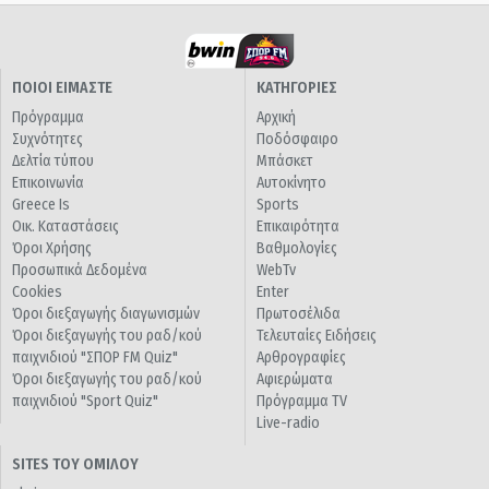
ΠΟΙΟΙ ΕΙΜΑΣΤΕ
ΚΑΤΗΓΟΡΙΕΣ
Πρόγραμμα
Αρχική
Συχνότητες
Ποδόσφαιρο
Δελτία τύπου
Μπάσκετ
Επικοινωνία
Αυτοκίνητο
Greece Is
Sports
Οικ. Καταστάσεις
Επικαιρότητα
Όροι Χρήσης
Βαθμολογίες
Προσωπικά Δεδομένα
WebTv
Cookies
Enter
Όροι διεξαγωγής διαγωνισμών
Πρωτοσέλιδα
Όροι διεξαγωγής του ραδ/κού
Τελευταίες Ειδήσεις
παιχνιδιού "ΣΠΟΡ FM Quiz"
Αρθρογραφίες
Όροι διεξαγωγής του ραδ/κού
Αφιερώματα
παιχνιδιού "Sport Quiz"
Πρόγραμμα TV
Live-radio
SITES ΤΟΥ ΟΜΙΛΟΥ