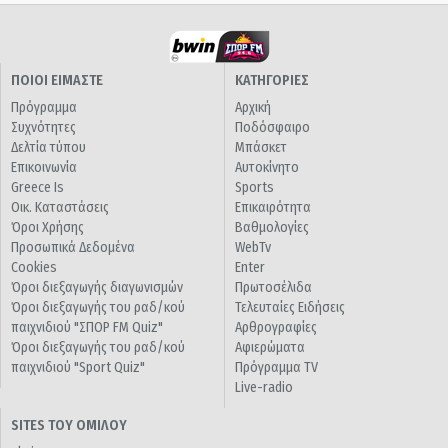
ΠΟΙΟΙ ΕΙΜΑΣΤΕ
ΚΑΤΗΓΟΡΙΕΣ
Πρόγραμμα
Αρχική
Συχνότητες
Ποδόσφαιρο
Δελτία τύπου
Μπάσκετ
Επικοινωνία
Αυτοκίνητο
Greece Is
Sports
Οικ. Καταστάσεις
Επικαιρότητα
Όροι Χρήσης
Βαθμολογίες
Προσωπικά Δεδομένα
WebTv
Cookies
Enter
Όροι διεξαγωγής διαγωνισμών
Πρωτοσέλιδα
Όροι διεξαγωγής του ραδ/κού
Τελευταίες Ειδήσεις
παιχνιδιού "ΣΠΟΡ FM Quiz"
Αρθρογραφίες
Όροι διεξαγωγής του ραδ/κού
Αφιερώματα
παιχνιδιού "Sport Quiz"
Πρόγραμμα TV
Live-radio
SITES ΤΟΥ ΟΜΙΛΟΥ