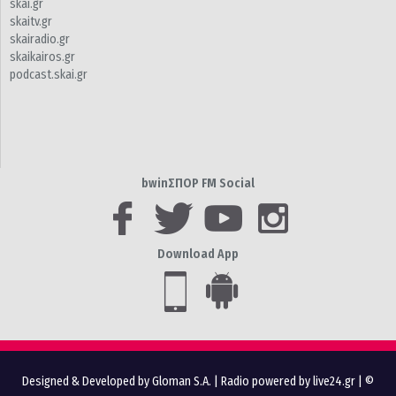
skai.gr
skaitv.gr
skairadio.gr
skaikairos.gr
podcast.skai.gr
bwinΣΠΟΡ FM Social
Download App
Designed & Developed by Gloman S.A.
|
Radio powered by live24.gr
| ©