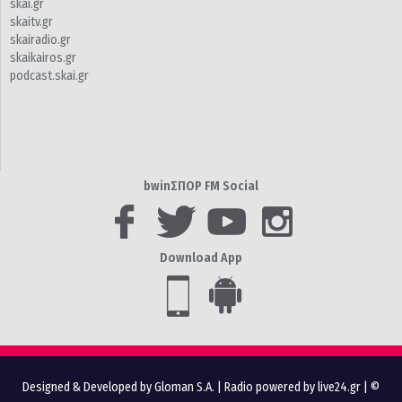
skai.gr
skaitv.gr
skairadio.gr
skaikairos.gr
podcast.skai.gr
bwinΣΠΟΡ FM Social
Download App
Designed & Developed by Gloman S.A.
|
Radio powered by live24.gr
| ©