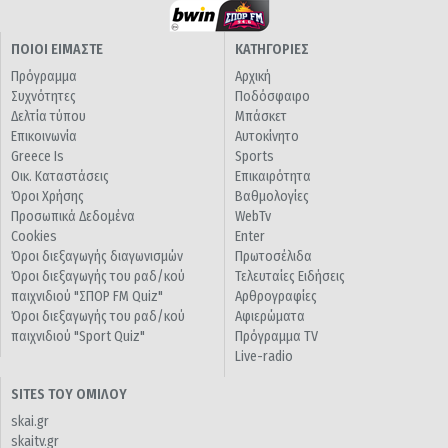
ΠΟΙΟΙ ΕΙΜΑΣΤΕ
ΚΑΤΗΓΟΡΙΕΣ
Πρόγραμμα
Αρχική
Συχνότητες
Ποδόσφαιρο
Δελτία τύπου
Μπάσκετ
Επικοινωνία
Αυτοκίνητο
Greece Is
Sports
Οικ. Καταστάσεις
Επικαιρότητα
Όροι Χρήσης
Βαθμολογίες
Προσωπικά Δεδομένα
WebTv
Cookies
Enter
Όροι διεξαγωγής διαγωνισμών
Πρωτοσέλιδα
Όροι διεξαγωγής του ραδ/κού
Τελευταίες Ειδήσεις
παιχνιδιού "ΣΠΟΡ FM Quiz"
Αρθρογραφίες
Όροι διεξαγωγής του ραδ/κού
Αφιερώματα
παιχνιδιού "Sport Quiz"
Πρόγραμμα TV
Live-radio
SITES ΤΟΥ ΟΜΙΛΟΥ
skai.gr
skaitv.gr