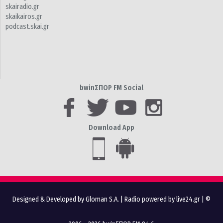
skairadio.gr
skaikairos.gr
podcast.skai.gr
bwinΣΠΟΡ FM Social
Download App
Designed & Developed by Gloman S.A.
|
Radio powered by live24.gr
| ©