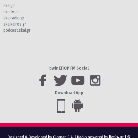
skai.gr
skaitv.gr
skairadio.gr
skaikairos.gr
podcast.skai.gr
bwinΣΠΟΡ FM Social
Download App
Designed & Developed by Gloman S.A.
|
Radio powered by live24.gr
| ©