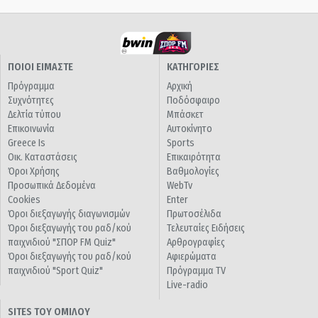
ΠΟΙΟΙ ΕΙΜΑΣΤΕ
ΚΑΤΗΓΟΡΙΕΣ
Πρόγραμμα
Αρχική
Συχνότητες
Ποδόσφαιρο
Δελτία τύπου
Μπάσκετ
Επικοινωνία
Αυτοκίνητο
Greece Is
Sports
Οικ. Καταστάσεις
Επικαιρότητα
Όροι Χρήσης
Βαθμολογίες
Προσωπικά Δεδομένα
WebTv
Cookies
Enter
Όροι διεξαγωγής διαγωνισμών
Πρωτοσέλιδα
Όροι διεξαγωγής του ραδ/κού
Τελευταίες Ειδήσεις
παιχνιδιού "ΣΠΟΡ FM Quiz"
Αρθρογραφίες
Όροι διεξαγωγής του ραδ/κού
Αφιερώματα
παιχνιδιού "Sport Quiz"
Πρόγραμμα TV
Live-radio
SITES ΤΟΥ ΟΜΙΛΟΥ