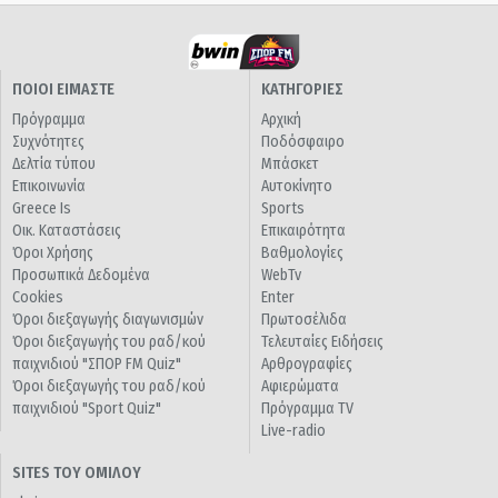
ΠΟΙΟΙ ΕΙΜΑΣΤΕ
ΚΑΤΗΓΟΡΙΕΣ
Πρόγραμμα
Αρχική
Συχνότητες
Ποδόσφαιρο
Δελτία τύπου
Μπάσκετ
Επικοινωνία
Αυτοκίνητο
Greece Is
Sports
Οικ. Καταστάσεις
Επικαιρότητα
Όροι Χρήσης
Βαθμολογίες
Προσωπικά Δεδομένα
WebTv
Cookies
Enter
Όροι διεξαγωγής διαγωνισμών
Πρωτοσέλιδα
Όροι διεξαγωγής του ραδ/κού
Τελευταίες Ειδήσεις
παιχνιδιού "ΣΠΟΡ FM Quiz"
Αρθρογραφίες
Όροι διεξαγωγής του ραδ/κού
Αφιερώματα
παιχνιδιού "Sport Quiz"
Πρόγραμμα TV
Live-radio
SITES ΤΟΥ ΟΜΙΛΟΥ