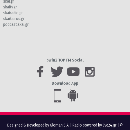
skai.gr
skaitv.gr
skairadio.gr
skaikairos.gr
podcast.skai.gr
bwinΣΠΟΡ FM Social
Download App
Designed & Developed by Gloman S.A.
|
Radio powered by live24.gr
| ©