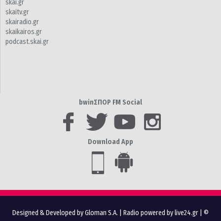
skai.gr
skaitv.gr
skairadio.gr
skaikairos.gr
podcast.skai.gr
bwinΣΠΟΡ FM Social
Download App
Designed & Developed by Gloman S.A.
|
Radio powered by live24.gr
| ©