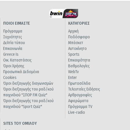
ΠΟΙΟΙ ΕΙΜΑΣΤΕ
ΚΑΤΗΓΟΡΙΕΣ
Πρόγραμμα
Αρχική
Συχνότητες
Ποδόσφαιρο
Δελτία τύπου
Μπάσκετ
Επικοινωνία
Αυτοκίνητο
Greece Is
Sports
Οικ. Καταστάσεις
Επικαιρότητα
Όροι Χρήσης
Βαθμολογίες
Προσωπικά Δεδομένα
WebTv
Cookies
Enter
Όροι διεξαγωγής διαγωνισμών
Πρωτοσέλιδα
Όροι διεξαγωγής του ραδ/κού
Τελευταίες Ειδήσεις
παιχνιδιού "ΣΠΟΡ FM Quiz"
Αρθρογραφίες
Όροι διεξαγωγής του ραδ/κού
Αφιερώματα
παιχνιδιού "Sport Quiz"
Πρόγραμμα TV
Live-radio
SITES ΤΟΥ ΟΜΙΛΟΥ