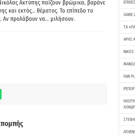
Νικόλας Ακτύπης παίζουν βρώμικα, βαράνε
ΕΠΙΘΕ
ης και εκτός… θέματος. Το επίπεδο το
GAME 
ς. Αν προλάβουν να… μιλήσουν.
ΤA «Π
ΑΡΗΣ 
ΝΙΚΟΣ
ΜΑΝΩΛ
FAIR P
ΡΕΠΟΡ
ΗΧΟΓΡ
ΧΟΝΔ
ΣΤΕΦΑ
κπομπής
ATHEN