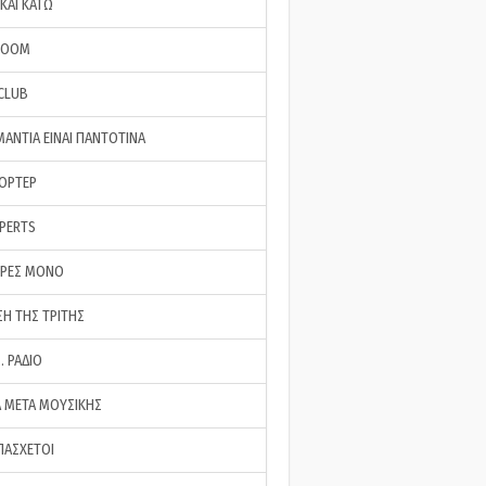
ΚΑΙ ΚΑΤΩ
ROOM
 CLUB
ΜΑΝΤΙΑ ΕΙΝΑΙ ΠΑΝΤΟΤΙΝΑ
ΠΟΡΤΕΡ
XPERTS
ΕΡΕΣ ΜΟΝΟ
ΣΗ ΤΗΣ ΤΡΙΤΗΣ
… ΡΑΔΙΟ
 ΜΕΤΑ ΜΟΥΣΙΚΗΣ
ΠΑΣΧΕΤΟΙ