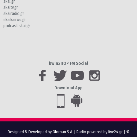
skai.gr
skaitv.gr
skairadio.gr
skaikairos.gr
podcast.skai.gr
bwinΣΠΟΡ FM Social
Download App
Designed & Developed by Gloman S.A.
|
Radio powered by live24.gr
| ©