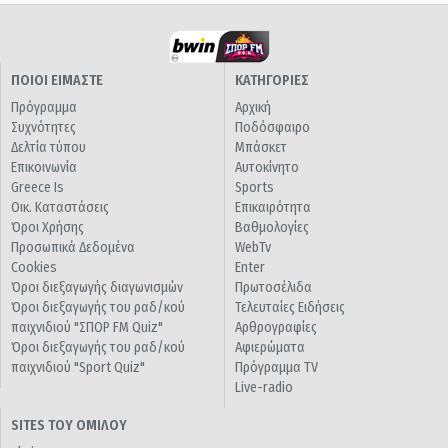
ΠΟΙΟΙ ΕΙΜΑΣΤΕ
ΚΑΤΗΓΟΡΙΕΣ
Πρόγραμμα
Αρχική
Συχνότητες
Ποδόσφαιρο
Δελτία τύπου
Μπάσκετ
Επικοινωνία
Αυτοκίνητο
Greece Is
Sports
Οικ. Καταστάσεις
Επικαιρότητα
Όροι Χρήσης
Βαθμολογίες
Προσωπικά Δεδομένα
WebTv
Cookies
Enter
Όροι διεξαγωγής διαγωνισμών
Πρωτοσέλιδα
Όροι διεξαγωγής του ραδ/κού
Τελευταίες Ειδήσεις
παιχνιδιού "ΣΠΟΡ FM Quiz"
Αρθρογραφίες
Όροι διεξαγωγής του ραδ/κού
Αφιερώματα
παιχνιδιού "Sport Quiz"
Πρόγραμμα TV
Live-radio
SITES ΤΟΥ ΟΜΙΛΟΥ