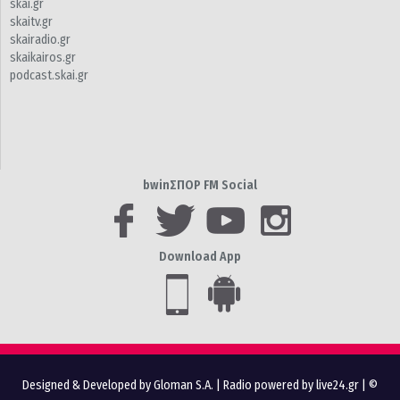
skai.gr
skaitv.gr
skairadio.gr
skaikairos.gr
podcast.skai.gr
bwinΣΠΟΡ FM Social
Download App
Designed & Developed by Gloman S.A.
|
Radio powered by live24.gr
| ©