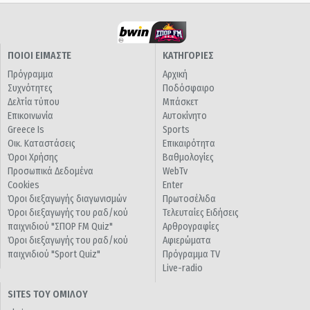
ΠΟΙΟΙ ΕΙΜΑΣΤΕ
ΚΑΤΗΓΟΡΙΕΣ
Πρόγραμμα
Αρχική
Συχνότητες
Ποδόσφαιρο
Δελτία τύπου
Μπάσκετ
Επικοινωνία
Αυτοκίνητο
Greece Is
Sports
Οικ. Καταστάσεις
Επικαιρότητα
Όροι Χρήσης
Βαθμολογίες
Προσωπικά Δεδομένα
WebTv
Cookies
Enter
Όροι διεξαγωγής διαγωνισμών
Πρωτοσέλιδα
Όροι διεξαγωγής του ραδ/κού
Τελευταίες Ειδήσεις
παιχνιδιού "ΣΠΟΡ FM Quiz"
Αρθρογραφίες
Όροι διεξαγωγής του ραδ/κού
Αφιερώματα
παιχνιδιού "Sport Quiz"
Πρόγραμμα TV
Live-radio
SITES ΤΟΥ ΟΜΙΛΟΥ