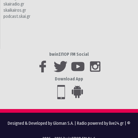
skairadio.gr
skaikairos.gr
podcast.skai.gr
bwinΣΠΟΡ FM Social
Download App
Designed & Developed by Gloman S.A.
|
Radio powered by live24.gr
| ©