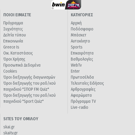
ΠΟΙΟΙ ΕΙΜΑΣΤΕ
ΚΑΤΗΓΟΡΙΕΣ
Πρόγραμμα
Αρχική
Συχνότητες
Ποδόσφαιρο
Δελτία τύπου
Μπάσκετ
Επικοινωνία
Αυτοκίνητο
Greece Is
Sports
Οικ. Καταστάσεις
Επικαιρότητα
Όροι Χρήσης
Βαθμολογίες
Προσωπικά Δεδομένα
WebTv
Cookies
Enter
Όροι διεξαγωγής διαγωνισμών
Πρωτοσέλιδα
Όροι διεξαγωγής του ραδ/κού
Τελευταίες Ειδήσεις
παιχνιδιού "ΣΠΟΡ FM Quiz"
Αρθρογραφίες
Όροι διεξαγωγής του ραδ/κού
Αφιερώματα
παιχνιδιού "Sport Quiz"
Πρόγραμμα TV
Live-radio
SITES ΤΟΥ ΟΜΙΛΟΥ
skai.gr
skaitv.gr