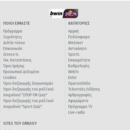
ΠΟΙΟΙ ΕΙΜΑΣΤΕ
ΚΑΤΗΓΟΡΙΕΣ
Πρόγραμμα
Αρχική
Συχνότητες
Ποδόσφαιρο
Δελτία τύπου
Μπάσκετ
Επικοινωνία
Αυτοκίνητο
Greece Is
Sports
Οικ. Καταστάσεις
Επικαιρότητα
Όροι Χρήσης
Βαθμολογίες
Προσωπικά Δεδομένα
WebTv
Cookies
Enter
Όροι διεξαγωγής διαγωνισμών
Πρωτοσέλιδα
Όροι διεξαγωγής του ραδ/κού
Τελευταίες Ειδήσεις
παιχνιδιού "ΣΠΟΡ FM Quiz"
Αρθρογραφίες
Όροι διεξαγωγής του ραδ/κού
Αφιερώματα
παιχνιδιού "Sport Quiz"
Πρόγραμμα TV
Live-radio
SITES ΤΟΥ ΟΜΙΛΟΥ