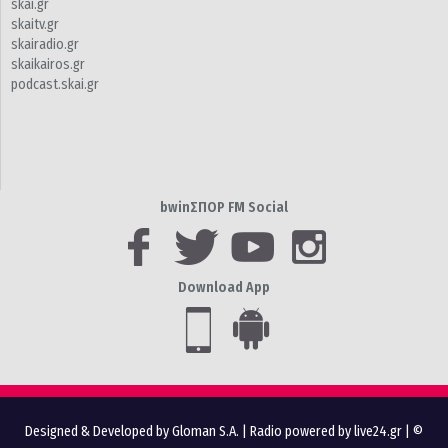
skai.gr
skaitv.gr
skairadio.gr
skaikairos.gr
podcast.skai.gr
bwinΣΠΟΡ FM Social
Download App
Designed & Developed by Gloman S.A.
|
Radio powered by live24.gr
| ©