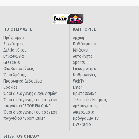
ΠΟΙΟΙ ΕΙΜΑΣΤΕ
ΚΑΤΗΓΟΡΙΕΣ
Πρόγραμμα
Αρχική
Συχνότητες
Ποδόσφαιρο
Δελτία τύπου
Μπάσκετ
Επικοινωνία
Αυτοκίνητο
Greece Is
Sports
Οικ. Καταστάσεις
Επικαιρότητα
Όροι Χρήσης
Βαθμολογίες
Προσωπικά Δεδομένα
WebTv
Cookies
Enter
Όροι διεξαγωγής διαγωνισμών
Πρωτοσέλιδα
Όροι διεξαγωγής του ραδ/κού
Τελευταίες Ειδήσεις
παιχνιδιού "ΣΠΟΡ FM Quiz"
Αρθρογραφίες
Όροι διεξαγωγής του ραδ/κού
Αφιερώματα
παιχνιδιού "Sport Quiz"
Πρόγραμμα TV
Live-radio
SITES ΤΟΥ ΟΜΙΛΟΥ