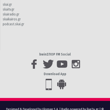
skai.gr
skaitv.gr
skairadio.gr
skaikairos.gr
podcast.skai.gr
bwinΣΠΟΡ FM Social
Download App
Designed & Developed by Gloman S.A.
|
Radio powered by live24.gr
| ©