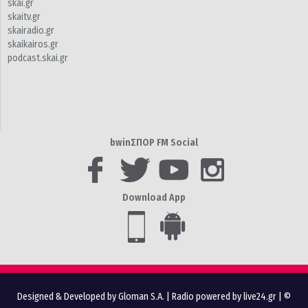
skai.gr
skaitv.gr
skairadio.gr
skaikairos.gr
podcast.skai.gr
bwinΣΠΟΡ FM Social
Download App
Designed & Developed by Gloman S.A.
|
Radio powered by live24.gr
| ©