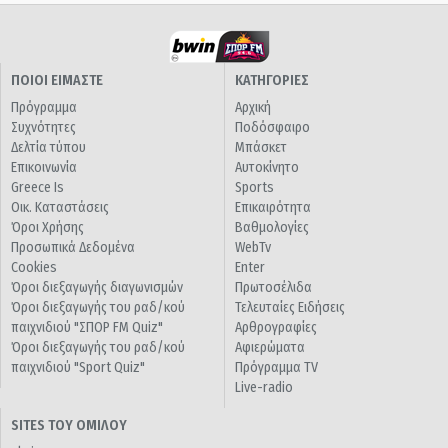
ΠΟΙΟΙ ΕΙΜΑΣΤΕ
ΚΑΤΗΓΟΡΙΕΣ
Πρόγραμμα
Αρχική
Συχνότητες
Ποδόσφαιρο
Δελτία τύπου
Μπάσκετ
Επικοινωνία
Αυτοκίνητο
Greece Is
Sports
Οικ. Καταστάσεις
Επικαιρότητα
Όροι Χρήσης
Βαθμολογίες
Προσωπικά Δεδομένα
WebTv
Cookies
Enter
Όροι διεξαγωγής διαγωνισμών
Πρωτοσέλιδα
Όροι διεξαγωγής του ραδ/κού
Τελευταίες Ειδήσεις
παιχνιδιού "ΣΠΟΡ FM Quiz"
Αρθρογραφίες
Όροι διεξαγωγής του ραδ/κού
Αφιερώματα
παιχνιδιού "Sport Quiz"
Πρόγραμμα TV
Live-radio
SITES ΤΟΥ ΟΜΙΛΟΥ