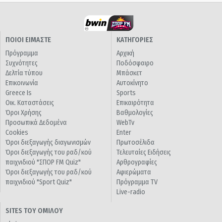
ΠΟΙΟΙ ΕΙΜΑΣΤΕ
ΚΑΤΗΓΟΡΙΕΣ
Πρόγραμμα
Αρχική
Συχνότητες
Ποδόσφαιρο
Δελτία τύπου
Μπάσκετ
Επικοινωνία
Αυτοκίνητο
Greece Is
Sports
Οικ. Καταστάσεις
Επικαιρότητα
Όροι Χρήσης
Βαθμολογίες
Προσωπικά Δεδομένα
WebTv
Cookies
Enter
Όροι διεξαγωγής διαγωνισμών
Πρωτοσέλιδα
Όροι διεξαγωγής του ραδ/κού
Τελευταίες Ειδήσεις
παιχνιδιού "ΣΠΟΡ FM Quiz"
Αρθρογραφίες
Όροι διεξαγωγής του ραδ/κού
Αφιερώματα
παιχνιδιού "Sport Quiz"
Πρόγραμμα TV
Live-radio
SITES ΤΟΥ ΟΜΙΛΟΥ