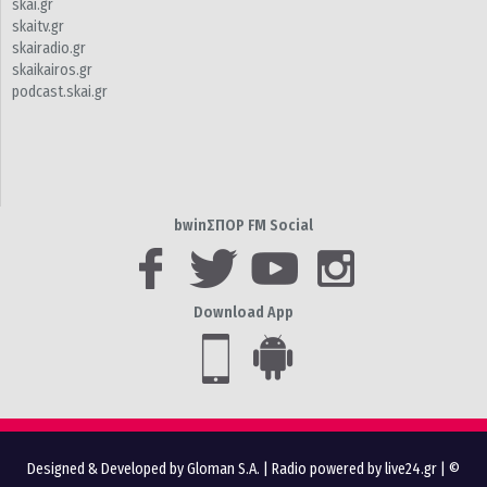
skai.gr
skaitv.gr
skairadio.gr
skaikairos.gr
podcast.skai.gr
bwinΣΠΟΡ FM Social
Download App
Designed & Developed by Gloman S.A.
|
Radio powered by live24.gr
| ©