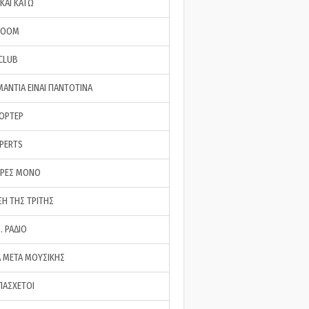
ΚΑΙ ΚΑΤΩ
ROOM
 CLUB
ΜΑΝΤΙΑ ΕΙΝΑΙ ΠΑΝΤΟΤΙΝΑ
ΠΟΡΤΕΡ
XPERTS
ΕΡΕΣ ΜΟΝΟ
ΣΗ ΤΗΣ ΤΡΙΤΗΣ
… ΡΑΔΙΟ
 ΜΕΤΑ ΜΟΥΣΙΚΗΣ
ΠΑΣΧΕΤΟΙ