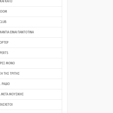
ΚΑΙ ΚΑΤΩ
ROOM
 CLUB
ΜΑΝΤΙΑ ΕΙΝΑΙ ΠΑΝΤΟΤΙΝΑ
ΠΟΡΤΕΡ
XPERTS
ΕΡΕΣ ΜΟΝΟ
ΣΗ ΤΗΣ ΤΡΙΤΗΣ
… ΡΑΔΙΟ
 ΜΕΤΑ ΜΟΥΣΙΚΗΣ
ΠΑΣΧΕΤΟΙ