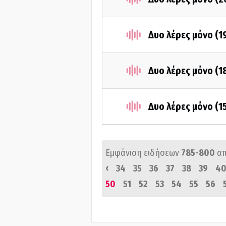
Δυο λέρες μόνο (1
Δυο λέρες μόνο (
Δυο λέρες μόνο (1
Εμφάνιση ειδήσεων
785-800
α
‹
34
35
36
37
38
39
4
50
51
52
53
54
55
56