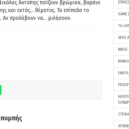
Νικόλας Ακτύπης παίζουν βρώμικα, βαράνε
ΕΠΙΘΕ
ης και εκτός… θέματος. Το επίπεδο το
GAME 
ς. Αν προλάβουν να… μιλήσουν.
ΤA «Π
ΑΡΗΣ 
ΝΙΚΟΣ
ΜΑΝΩΛ
FAIR P
ΡΕΠΟΡ
ΗΧΟΓΡ
ΧΟΝΔ
ΣΤΕΦΑ
κπομπής
ATHEN