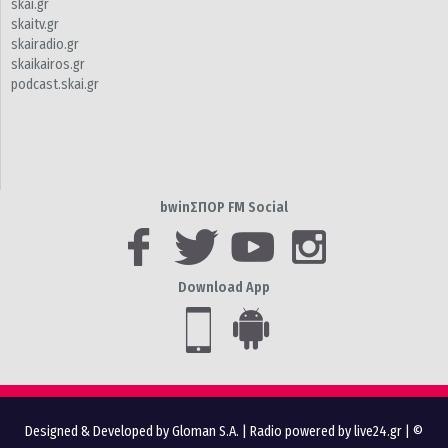
skai.gr
skaitv.gr
skairadio.gr
skaikairos.gr
podcast.skai.gr
bwinΣΠΟΡ FM Social
Download App
Designed & Developed by Gloman S.A.
|
Radio powered by live24.gr
| ©