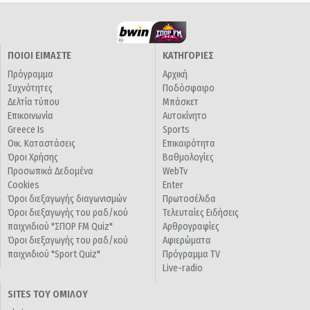
ΠΟΙΟΙ ΕΙΜΑΣΤΕ
ΚΑΤΗΓΟΡΙΕΣ
Πρόγραμμα
Αρχική
Συχνότητες
Ποδόσφαιρο
Δελτία τύπου
Μπάσκετ
Επικοινωνία
Αυτοκίνητο
Greece Is
Sports
Οικ. Καταστάσεις
Επικαιρότητα
Όροι Χρήσης
Βαθμολογίες
Προσωπικά Δεδομένα
WebTv
Cookies
Enter
Όροι διεξαγωγής διαγωνισμών
Πρωτοσέλιδα
Όροι διεξαγωγής του ραδ/κού
Τελευταίες Ειδήσεις
παιχνιδιού "ΣΠΟΡ FM Quiz"
Αρθρογραφίες
Όροι διεξαγωγής του ραδ/κού
Αφιερώματα
παιχνιδιού "Sport Quiz"
Πρόγραμμα TV
Live-radio
SITES ΤΟΥ ΟΜΙΛΟΥ