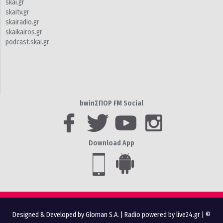
skai.gr
skaitv.gr
skairadio.gr
skaikairos.gr
podcast.skai.gr
bwinΣΠΟΡ FM Social
Download App
Designed & Developed by Gloman S.A.
|
Radio powered by live24.gr
| ©