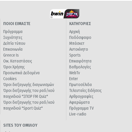
ΠΟΙΟΙ ΕΙΜΑΣΤΕ
ΚΑΤΗΓΟΡΙΕΣ
Πρόγραμμα
Αρχική
Συχνότητες
Ποδόσφαιρο
Δελτία τύπου
Μπάσκετ
Επικοινωνία
Αυτοκίνητο
Greece Is
Sports
Οικ. Καταστάσεις
Επικαιρότητα
Όροι Χρήσης
Βαθμολογίες
Προσωπικά Δεδομένα
WebTv
Cookies
Enter
Όροι διεξαγωγής διαγωνισμών
Πρωτοσέλιδα
Όροι διεξαγωγής του ραδ/κού
Τελευταίες Ειδήσεις
παιχνιδιού "ΣΠΟΡ FM Quiz"
Αρθρογραφίες
Όροι διεξαγωγής του ραδ/κού
Αφιερώματα
παιχνιδιού "Sport Quiz"
Πρόγραμμα TV
Live-radio
SITES ΤΟΥ ΟΜΙΛΟΥ