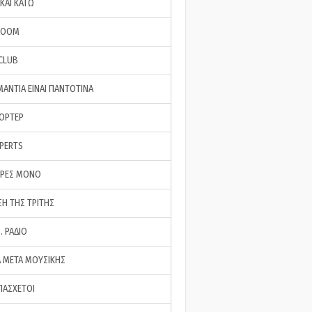
ΚΑΙ ΚΑΤΩ
ROOM
 CLUB
ΜΑΝΤΙΑ ΕΙΝΑΙ ΠΑΝΤΟΤΙΝΑ
ΠΟΡΤΕΡ
XPERTS
ΕΡΕΣ ΜΟΝΟ
ΣΗ ΤΗΣ ΤΡΙΤΗΣ
… ΡΑΔΙΟ
 ΜΕΤΑ ΜΟΥΣΙΚΗΣ
ΠΑΣΧΕΤΟΙ