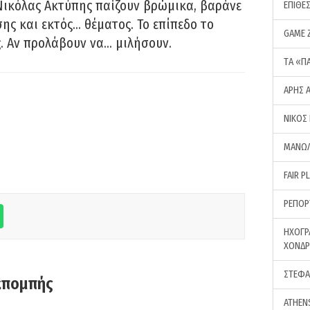
Νικόλας Ακτύπης παίζουν βρώμικα, βαράνε
ΕΠΙΘΕ
ης και εκτός… θέματος. Το επίπεδο το
GAME 
ς. Αν προλάβουν να… μιλήσουν.
ΤA «Π
ΑΡΗΣ 
ΝΙΚΟΣ
ΜΑΝΩΛ
FAIR P
ΡΕΠΟΡ
ΗΧΟΓΡ
ΧΟΝΔ
ΣΤΕΦΑ
κπομπής
ATHEN