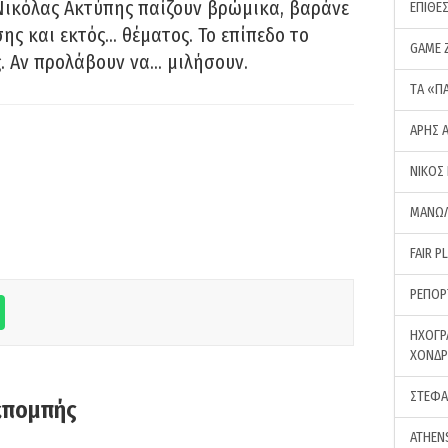
Νικόλας Ακτύπης παίζουν βρώμικα, βαράνε
ΕΠΙΘΕ
ης και εκτός… θέματος. Το επίπεδο το
GAME 
ς. Αν προλάβουν να… μιλήσουν.
ΤA «Π
ΑΡΗΣ 
ΝΙΚΟΣ
ΜΑΝΩΛ
FAIR P
ΡΕΠΟΡ
ΗΧΟΓΡ
ΧΟΝΔ
ΣΤΕΦΑ
κπομπής
ATHEN