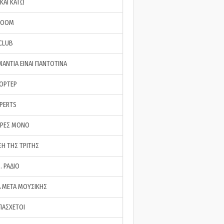
ΚΑΙ ΚΑΤΩ
ROOM
 CLUB
ΜΑΝΤΙΑ ΕΙΝΑΙ ΠΑΝΤΟΤΙΝΑ
ΠΟΡΤΕΡ
XPERTS
ΕΡΕΣ ΜΟΝΟ
ΣΗ ΤΗΣ ΤΡΙΤΗΣ
… ΡΑΔΙΟ
 ΜΕΤΑ ΜΟΥΣΙΚΗΣ
ΠΑΣΧΕΤΟΙ