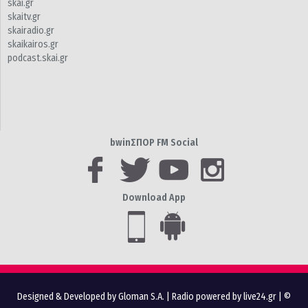
skai.gr
skaitv.gr
skairadio.gr
skaikairos.gr
podcast.skai.gr
bwinΣΠΟΡ FM Social
Download App
Designed & Developed by Gloman S.A.
|
Radio powered by live24.gr
| ©