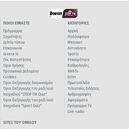
ΠΟΙΟΙ ΕΙΜΑΣΤΕ
ΚΑΤΗΓΟΡΙΕΣ
Πρόγραμμα
Αρχική
Συχνότητες
Ποδόσφαιρο
Δελτία τύπου
Μπάσκετ
Επικοινωνία
Αυτοκίνητο
Greece Is
Sports
Οικ. Καταστάσεις
Επικαιρότητα
Όροι Χρήσης
Βαθμολογίες
Προσωπικά Δεδομένα
WebTv
Cookies
Enter
Όροι διεξαγωγής διαγωνισμών
Πρωτοσέλιδα
Όροι διεξαγωγής του ραδ/κού
Τελευταίες Ειδήσεις
παιχνιδιού "ΣΠΟΡ FM Quiz"
Αρθρογραφίες
Όροι διεξαγωγής του ραδ/κού
Αφιερώματα
παιχνιδιού "Sport Quiz"
Πρόγραμμα TV
Live-radio
SITES ΤΟΥ ΟΜΙΛΟΥ