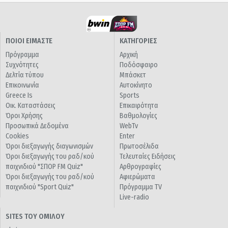
ΠΟΙΟΙ ΕΙΜΑΣΤΕ
ΚΑΤΗΓΟΡΙΕΣ
Πρόγραμμα
Αρχική
Συχνότητες
Ποδόσφαιρο
Δελτία τύπου
Μπάσκετ
Επικοινωνία
Αυτοκίνητο
Greece Is
Sports
Οικ. Καταστάσεις
Επικαιρότητα
Όροι Χρήσης
Βαθμολογίες
Προσωπικά Δεδομένα
WebTv
Cookies
Enter
Όροι διεξαγωγής διαγωνισμών
Πρωτοσέλιδα
Όροι διεξαγωγής του ραδ/κού
Τελευταίες Ειδήσεις
παιχνιδιού "ΣΠΟΡ FM Quiz"
Αρθρογραφίες
Όροι διεξαγωγής του ραδ/κού
Αφιερώματα
παιχνιδιού "Sport Quiz"
Πρόγραμμα TV
Live-radio
SITES ΤΟΥ ΟΜΙΛΟΥ