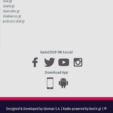
skai.gr
skaitv.gr
skairadio.gr
skaikairos.gr
podcast.skai.gr
bwinΣΠΟΡ FM Social
Download App
Designed & Developed by Gloman S.A.
|
Radio powered by live24.gr
| ©