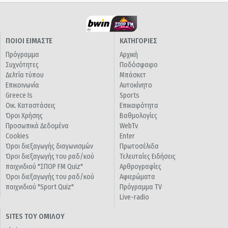
ΠΟΙΟΙ ΕΙΜΑΣΤΕ
ΚΑΤΗΓΟΡΙΕΣ
Πρόγραμμα
Αρχική
Συχνότητες
Ποδόσφαιρο
Δελτία τύπου
Μπάσκετ
Επικοινωνία
Αυτοκίνητο
Greece Is
Sports
Οικ. Καταστάσεις
Επικαιρότητα
Όροι Χρήσης
Βαθμολογίες
Προσωπικά Δεδομένα
WebTv
Cookies
Enter
Όροι διεξαγωγής διαγωνισμών
Πρωτοσέλιδα
Όροι διεξαγωγής του ραδ/κού
Τελευταίες Ειδήσεις
παιχνιδιού "ΣΠΟΡ FM Quiz"
Αρθρογραφίες
Όροι διεξαγωγής του ραδ/κού
Αφιερώματα
παιχνιδιού "Sport Quiz"
Πρόγραμμα TV
Live-radio
SITES ΤΟΥ ΟΜΙΛΟΥ