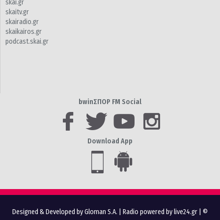
skai.gr
skaitv.gr
skairadio.gr
skaikairos.gr
podcast.skai.gr
bwinΣΠΟΡ FM Social
Download App
Designed & Developed by Gloman S.A.
|
Radio powered by live24.gr
| ©