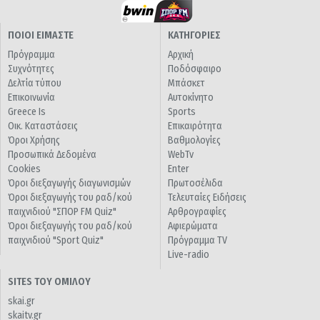
ΠΟΙΟΙ ΕΙΜΑΣΤΕ
ΚΑΤΗΓΟΡΙΕΣ
Πρόγραμμα
Αρχική
Συχνότητες
Ποδόσφαιρο
Δελτία τύπου
Μπάσκετ
Επικοινωνία
Αυτοκίνητο
Greece Is
Sports
Οικ. Καταστάσεις
Επικαιρότητα
Όροι Χρήσης
Βαθμολογίες
Προσωπικά Δεδομένα
WebTv
Cookies
Enter
Όροι διεξαγωγής διαγωνισμών
Πρωτοσέλιδα
Όροι διεξαγωγής του ραδ/κού
Τελευταίες Ειδήσεις
παιχνιδιού "ΣΠΟΡ FM Quiz"
Αρθρογραφίες
Όροι διεξαγωγής του ραδ/κού
Αφιερώματα
παιχνιδιού "Sport Quiz"
Πρόγραμμα TV
Live-radio
SITES ΤΟΥ ΟΜΙΛΟΥ
skai.gr
skaitv.gr