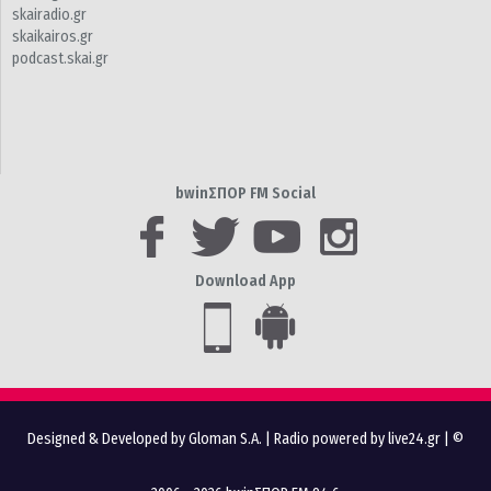
skairadio.gr
skaikairos.gr
podcast.skai.gr
bwinΣΠΟΡ FM Social
Download App
Designed & Developed by Gloman S.A.
|
Radio powered by live24.gr
| ©