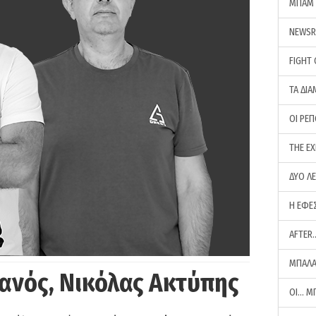
ΜΠΑΜ 
NEWS
FIGHT
ΤΑ ΔΙΑ
ΟΙ ΡΕ
THE E
ΔΥΟ Λ
Η ΕΦΕ
AFTER
ΜΠΑΛΑ
ανός, Νικόλας Ακτύπης
ΟΙ… Μ