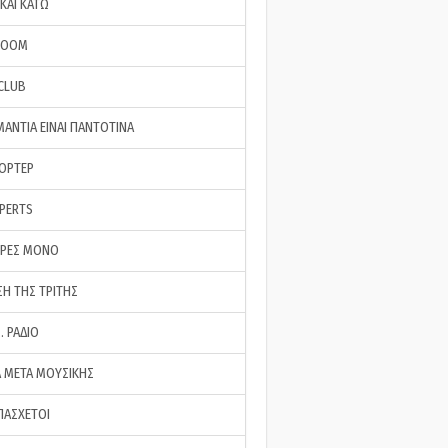
ΚΑΙ ΚΑΤΩ
ROOM
 CLUB
ΜΑΝΤΙΑ ΕΙΝΑΙ ΠΑΝΤΟΤΙΝΑ
ΠΟΡΤΕΡ
XPERTS
ΕΡΕΣ ΜΟΝΟ
ΣΗ ΤΗΣ ΤΡΙΤΗΣ
… ΡΑΔΙΟ
 ΜΕΤΑ ΜΟΥΣΙΚΗΣ
ΠΑΣΧΕΤΟΙ