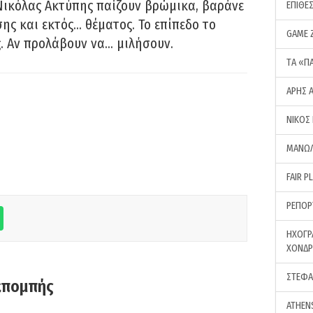
Νικόλας Ακτύπης παίζουν βρώμικα, βαράνε
ΕΠΙΘΕ
ης και εκτός… θέματος. Το επίπεδο το
GAME 
ς. Αν προλάβουν να… μιλήσουν.
ΤA «Π
ΑΡΗΣ 
ΝΙΚΟΣ
ΜΑΝΩΛ
FAIR P
ΡΕΠΟΡ
ΗΧΟΓΡ
ΧΟΝΔ
ΣΤΕΦΑ
κπομπής
ATHEN