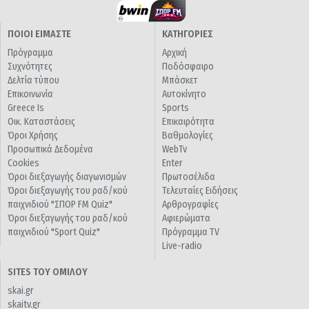
ΠΟΙΟΙ ΕΙΜΑΣΤΕ
ΚΑΤΗΓΟΡΙΕΣ
Πρόγραμμα
Αρχική
Συχνότητες
Ποδόσφαιρο
Δελτία τύπου
Μπάσκετ
Επικοινωνία
Αυτοκίνητο
Greece Is
Sports
Οικ. Καταστάσεις
Επικαιρότητα
Όροι Χρήσης
Βαθμολογίες
Προσωπικά Δεδομένα
WebTv
Cookies
Enter
Όροι διεξαγωγής διαγωνισμών
Πρωτοσέλιδα
Όροι διεξαγωγής του ραδ/κού
Τελευταίες Ειδήσεις
παιχνιδιού "ΣΠΟΡ FM Quiz"
Αρθρογραφίες
Όροι διεξαγωγής του ραδ/κού
Αφιερώματα
παιχνιδιού "Sport Quiz"
Πρόγραμμα TV
Live-radio
SITES ΤΟΥ ΟΜΙΛΟΥ
skai.gr
skaitv.gr