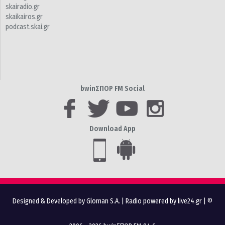
skairadio.gr
skaikairos.gr
podcast.skai.gr
bwinΣΠΟΡ FM Social
Download App
Designed & Developed by Gloman S.A.
|
Radio powered by live24.gr
| ©