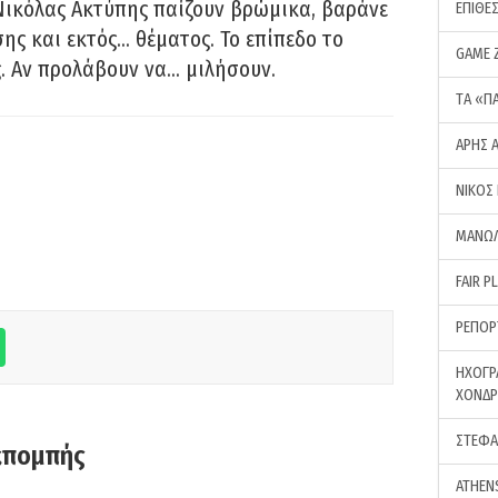
Νικόλας Ακτύπης παίζουν βρώμικα, βαράνε
ΕΠΙΘΕ
ης και εκτός… θέματος. Το επίπεδο το
GAME 
ς. Αν προλάβουν να… μιλήσουν.
ΤA «Π
ΑΡΗΣ 
ΝΙΚΟΣ
ΜΑΝΩΛ
FAIR P
ΡΕΠΟΡ
ΗΧΟΓΡ
ΧΟΝΔ
ΣΤΕΦΑ
κπομπής
ATHEN