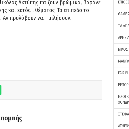
Νικόλας Ακτύπης παίζουν βρώμικα, βαράνε
ΕΠΙΘΕ
ης και εκτός… θέματος. Το επίπεδο το
GAME 
ς. Αν προλάβουν να… μιλήσουν.
ΤA «Π
ΑΡΗΣ 
ΝΙΚΟΣ
ΜΑΝΩΛ
FAIR P
ΡΕΠΟΡ
ΗΧΟΓΡ
ΧΟΝΔ
ΣΤΕΦΑ
κπομπής
ATHEN