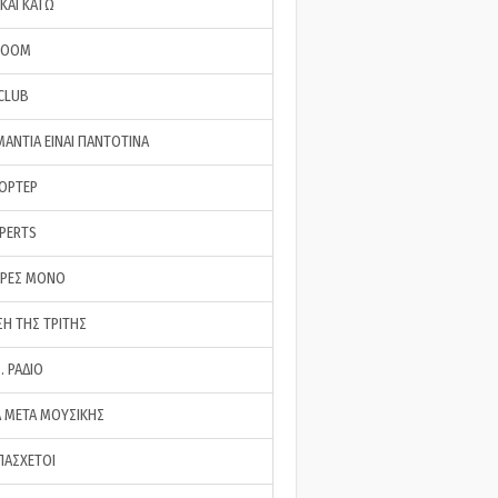
ΚΑΙ ΚΑΤΩ
ROOM
 CLUB
ΜΑΝΤΙΑ ΕΙΝΑΙ ΠΑΝΤΟΤΙΝΑ
ΠΟΡΤΕΡ
XPERTS
ΕΡΕΣ ΜΟΝΟ
ΣΗ ΤΗΣ ΤΡΙΤΗΣ
… ΡΑΔΙΟ
 ΜΕΤΑ ΜΟΥΣΙΚΗΣ
ΠΑΣΧΕΤΟΙ