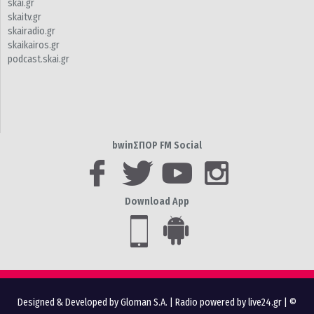
skai.gr
skaitv.gr
skairadio.gr
skaikairos.gr
podcast.skai.gr
bwinΣΠΟΡ FM Social
Download App
Designed & Developed by Gloman S.A.
|
Radio powered by live24.gr
| ©