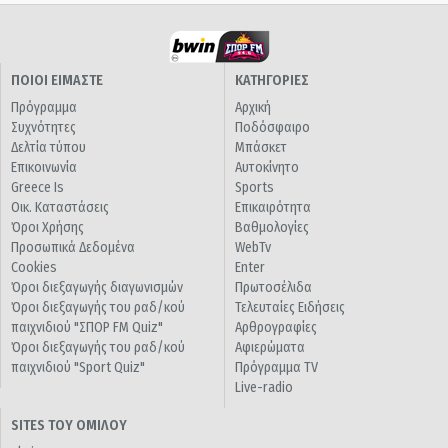
ΠΟΙΟΙ ΕΙΜΑΣΤΕ
ΚΑΤΗΓΟΡΙΕΣ
Πρόγραμμα
Αρχική
Συχνότητες
Ποδόσφαιρο
Δελτία τύπου
Μπάσκετ
Επικοινωνία
Αυτοκίνητο
Greece Is
Sports
Οικ. Καταστάσεις
Επικαιρότητα
Όροι Χρήσης
Βαθμολογίες
Προσωπικά Δεδομένα
WebTv
Cookies
Enter
Όροι διεξαγωγής διαγωνισμών
Πρωτοσέλιδα
Όροι διεξαγωγής του ραδ/κού
Τελευταίες Ειδήσεις
παιχνιδιού "ΣΠΟΡ FM Quiz"
Αρθρογραφίες
Όροι διεξαγωγής του ραδ/κού
Αφιερώματα
παιχνιδιού "Sport Quiz"
Πρόγραμμα TV
Live-radio
SITES ΤΟΥ ΟΜΙΛΟΥ