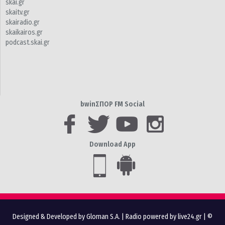
skai.gr
skaitv.gr
skairadio.gr
skaikairos.gr
podcast.skai.gr
bwinΣΠΟΡ FM Social
Download App
Designed & Developed by Gloman S.A.
|
Radio powered by live24.gr
| ©