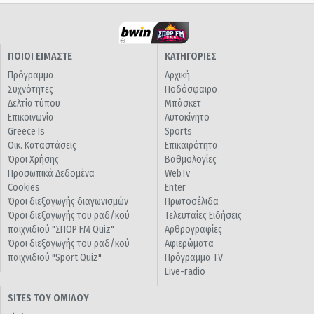
ΠΟΙΟΙ ΕΙΜΑΣΤΕ
ΚΑΤΗΓΟΡΙΕΣ
Πρόγραμμα
Αρχική
Συχνότητες
Ποδόσφαιρο
Δελτία τύπου
Μπάσκετ
Επικοινωνία
Αυτοκίνητο
Greece Is
Sports
Οικ. Καταστάσεις
Επικαιρότητα
Όροι Χρήσης
Βαθμολογίες
Προσωπικά Δεδομένα
WebTv
Cookies
Enter
Όροι διεξαγωγής διαγωνισμών
Πρωτοσέλιδα
Όροι διεξαγωγής του ραδ/κού
Τελευταίες Ειδήσεις
παιχνιδιού "ΣΠΟΡ FM Quiz"
Αρθρογραφίες
Όροι διεξαγωγής του ραδ/κού
Αφιερώματα
παιχνιδιού "Sport Quiz"
Πρόγραμμα TV
Live-radio
SITES ΤΟΥ ΟΜΙΛΟΥ