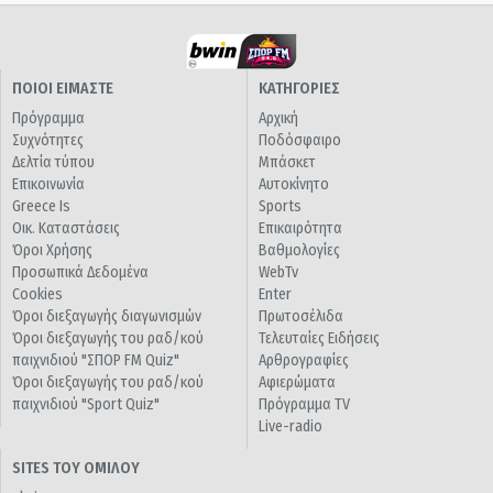
ΠΟΙΟΙ ΕΙΜΑΣΤΕ
ΚΑΤΗΓΟΡΙΕΣ
Πρόγραμμα
Αρχική
Συχνότητες
Ποδόσφαιρο
Δελτία τύπου
Μπάσκετ
Επικοινωνία
Αυτοκίνητο
Greece Is
Sports
Οικ. Καταστάσεις
Επικαιρότητα
Όροι Χρήσης
Βαθμολογίες
Προσωπικά Δεδομένα
WebTv
Cookies
Enter
Όροι διεξαγωγής διαγωνισμών
Πρωτοσέλιδα
Όροι διεξαγωγής του ραδ/κού
Τελευταίες Ειδήσεις
παιχνιδιού "ΣΠΟΡ FM Quiz"
Αρθρογραφίες
Όροι διεξαγωγής του ραδ/κού
Αφιερώματα
παιχνιδιού "Sport Quiz"
Πρόγραμμα TV
Live-radio
SITES ΤΟΥ ΟΜΙΛΟΥ