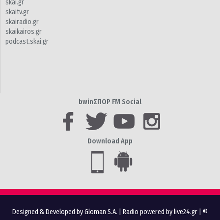
skai.gr
skaitv.gr
skairadio.gr
skaikairos.gr
podcast.skai.gr
bwinΣΠΟΡ FM Social
Download App
Designed & Developed by Gloman S.A.
|
Radio powered by live24.gr
| ©