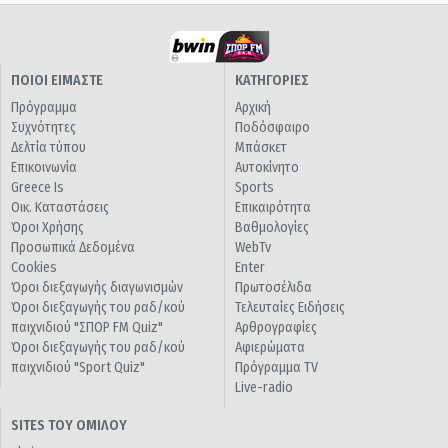
ΠΟΙΟΙ ΕΙΜΑΣΤΕ
ΚΑΤΗΓΟΡΙΕΣ
Πρόγραμμα
Αρχική
Συχνότητες
Ποδόσφαιρο
Δελτία τύπου
Μπάσκετ
Επικοινωνία
Αυτοκίνητο
Greece Is
Sports
Οικ. Καταστάσεις
Επικαιρότητα
Όροι Χρήσης
Βαθμολογίες
Προσωπικά Δεδομένα
WebTv
Cookies
Enter
Όροι διεξαγωγής διαγωνισμών
Πρωτοσέλιδα
Όροι διεξαγωγής του ραδ/κού
Τελευταίες Ειδήσεις
παιχνιδιού "ΣΠΟΡ FM Quiz"
Αρθρογραφίες
Όροι διεξαγωγής του ραδ/κού
Αφιερώματα
παιχνιδιού "Sport Quiz"
Πρόγραμμα TV
Live-radio
SITES ΤΟΥ ΟΜΙΛΟΥ