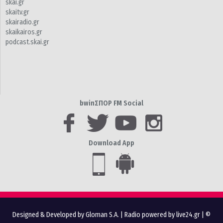
skai.gr
skaitv.gr
skairadio.gr
skaikairos.gr
podcast.skai.gr
bwinΣΠΟΡ FM Social
Download App
Designed & Developed by Gloman S.A.
|
Radio powered by live24.gr
| ©