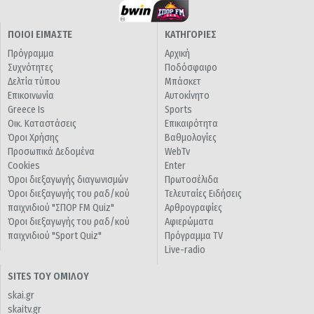
ΠΟΙΟΙ ΕΙΜΑΣΤΕ
ΚΑΤΗΓΟΡΙΕΣ
Πρόγραμμα
Αρχική
Συχνότητες
Ποδόσφαιρο
Δελτία τύπου
Μπάσκετ
Επικοινωνία
Αυτοκίνητο
Greece Is
Sports
Οικ. Καταστάσεις
Επικαιρότητα
Όροι Χρήσης
Βαθμολογίες
Προσωπικά Δεδομένα
WebTv
Cookies
Enter
Όροι διεξαγωγής διαγωνισμών
Πρωτοσέλιδα
Όροι διεξαγωγής του ραδ/κού
Τελευταίες Ειδήσεις
παιχνιδιού "ΣΠΟΡ FM Quiz"
Αρθρογραφίες
Όροι διεξαγωγής του ραδ/κού
Αφιερώματα
παιχνιδιού "Sport Quiz"
Πρόγραμμα TV
Live-radio
SITES ΤΟΥ ΟΜΙΛΟΥ
skai.gr
skaitv.gr