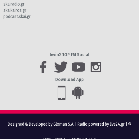
skairadio.gr
skaikairos.gr
podcast.skai.gr
bwinΣΠΟΡ FM Social
Download App
Designed & Developed by Gloman S.A.
|
Radio powered by live24.gr
| ©