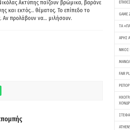
Νικόλας Ακτύπης παίζουν βρώμικα, βαράνε
ΕΠΙΘΕ
ης και εκτός… θέματος. Το επίπεδο το
GAME 
ς. Αν προλάβουν να… μιλήσουν.
ΤA «Π
ΑΡΗΣ 
ΝΙΚΟΣ
ΜΑΝΩΛ
FAIR P
ΡΕΠΟΡ
ΗΧΟΓΡ
ΧΟΝΔ
ΣΤΕΦΑ
κπομπής
ATHEN