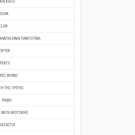
ΚΑΙ ΚΑΤΩ
ROOM
 CLUB
ΜΑΝΤΙΑ ΕΙΝΑΙ ΠΑΝΤΟΤΙΝΑ
ΠΟΡΤΕΡ
XPERTS
ΕΡΕΣ ΜΟΝΟ
ΣΗ ΤΗΣ ΤΡΙΤΗΣ
… ΡΑΔΙΟ
 ΜΕΤΑ ΜΟΥΣΙΚΗΣ
ΠΑΣΧΕΤΟΙ