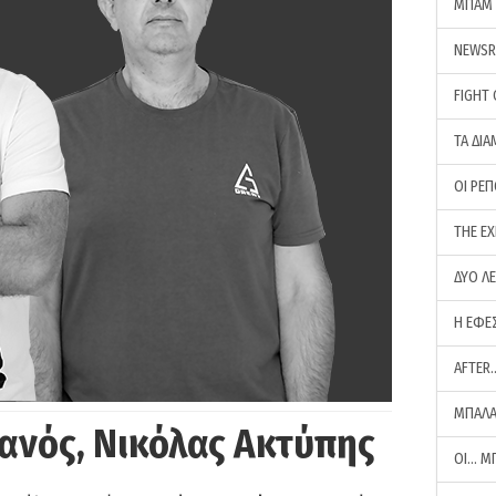
ΜΠΑΜ 
NEWS
FIGHT
ΤΑ ΔΙΑ
ΟΙ ΡΕ
THE E
ΔΥΟ Λ
Η ΕΦΕ
AFTER
ΜΠΑΛΑ
ανός, Νικόλας Ακτύπης
ΟΙ… Μ