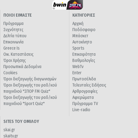
ΠΟΙΟΙ ΕΙΜΑΣΤΕ
ΚΑΤΗΓΟΡΙΕΣ
Πρόγραμμα
Αρχική
Συχνότητες
Ποδόσφαιρο
Δελτία τύπου
Μπάσκετ
Επικοινωνία
Αυτοκίνητο
Greece Is
Sports
Οικ. Καταστάσεις
Επικαιρότητα
Όροι Χρήσης
Βαθμολογίες
Προσωπικά Δεδομένα
WebTv
Cookies
Enter
Όροι διεξαγωγής διαγωνισμών
Πρωτοσέλιδα
Όροι διεξαγωγής του ραδ/κού
Τελευταίες Ειδήσεις
παιχνιδιού "ΣΠΟΡ FM Quiz"
Αρθρογραφίες
Όροι διεξαγωγής του ραδ/κού
Αφιερώματα
παιχνιδιού "Sport Quiz"
Πρόγραμμα TV
Live-radio
SITES ΤΟΥ ΟΜΙΛΟΥ
skai.gr
skaitv.gr