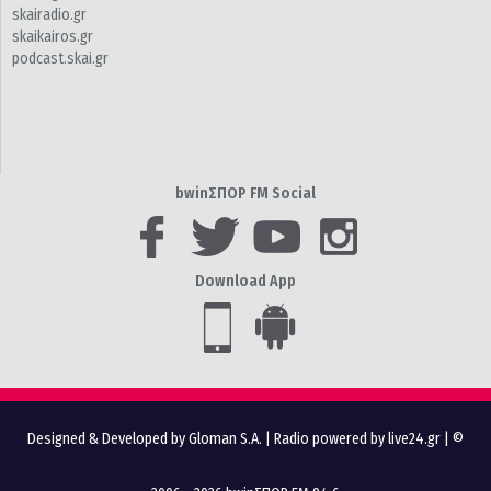
skairadio.gr
skaikairos.gr
podcast.skai.gr
bwinΣΠΟΡ FM Social
Download App
Designed & Developed by Gloman S.A.
|
Radio powered by live24.gr
| ©