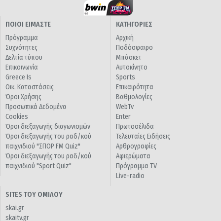
ΠΟΙΟΙ ΕΙΜΑΣΤΕ
ΚΑΤΗΓΟΡΙΕΣ
Πρόγραμμα
Αρχική
Συχνότητες
Ποδόσφαιρο
Δελτία τύπου
Μπάσκετ
Επικοινωνία
Αυτοκίνητο
Greece Is
Sports
Οικ. Καταστάσεις
Επικαιρότητα
Όροι Χρήσης
Βαθμολογίες
Προσωπικά Δεδομένα
WebTv
Cookies
Enter
Όροι διεξαγωγής διαγωνισμών
Πρωτοσέλιδα
Όροι διεξαγωγής του ραδ/κού
Τελευταίες Ειδήσεις
παιχνιδιού "ΣΠΟΡ FM Quiz"
Αρθρογραφίες
Όροι διεξαγωγής του ραδ/κού
Αφιερώματα
παιχνιδιού "Sport Quiz"
Πρόγραμμα TV
Live-radio
SITES ΤΟΥ ΟΜΙΛΟΥ
skai.gr
skaitv.gr