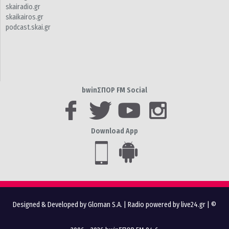
skairadio.gr
skaikairos.gr
podcast.skai.gr
bwinΣΠΟΡ FM Social
Download App
Designed & Developed by Gloman S.A.
|
Radio powered by live24.gr
| ©