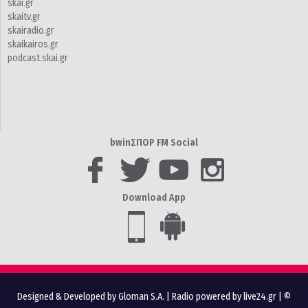
skai.gr
skaitv.gr
skairadio.gr
skaikairos.gr
podcast.skai.gr
bwinΣΠΟΡ FM Social
Download App
Designed & Developed by Gloman S.A.
|
Radio powered by live24.gr
| ©