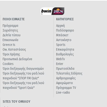
ΠΟΙΟΙ ΕΙΜΑΣΤΕ
ΚΑΤΗΓΟΡΙΕΣ
Πρόγραμμα
Αρχική
Συχνότητες
Ποδόσφαιρο
Δελτία τύπου
Μπάσκετ
Επικοινωνία
Αυτοκίνητο
Greece Is
Sports
Οικ. Καταστάσεις
Επικαιρότητα
Όροι Χρήσης
Βαθμολογίες
Προσωπικά Δεδομένα
WebTv
Cookies
Enter
Όροι διεξαγωγής διαγωνισμών
Πρωτοσέλιδα
Όροι διεξαγωγής του ραδ/κού
Τελευταίες Ειδήσεις
παιχνιδιού "ΣΠΟΡ FM Quiz"
Αρθρογραφίες
Όροι διεξαγωγής του ραδ/κού
Αφιερώματα
παιχνιδιού "Sport Quiz"
Πρόγραμμα TV
Live-radio
SITES ΤΟΥ ΟΜΙΛΟΥ