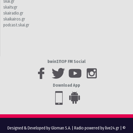
skai.gr
skaitv.gr
skairadio.gr
skaikairos.gr
podcast.skai.gr
bwinΣΠΟΡ FM Social
Download App
Designed & Developed by Gloman S.A.
|
Radio powered by live24.gr
| ©