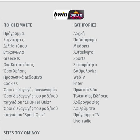
ΠΟΙΟΙ ΕΙΜΑΣΤΕ
ΚΑΤΗΓΟΡΙΕΣ
Πρόγραμμα
Αρχική
Συχνότητες
Ποδόσφαιρο
Δελτία τύπου
Μπάσκετ
Επικοινωνία
Αυτοκίνητο
Greece Is
Sports
Οικ. Καταστάσεις
Επικαιρότητα
Όροι Χρήσης
Βαθμολογίες
Προσωπικά Δεδομένα
WebTv
Cookies
Enter
Όροι διεξαγωγής διαγωνισμών
Πρωτοσέλιδα
Όροι διεξαγωγής του ραδ/κού
Τελευταίες Ειδήσεις
παιχνιδιού "ΣΠΟΡ FM Quiz"
Αρθρογραφίες
Όροι διεξαγωγής του ραδ/κού
Αφιερώματα
παιχνιδιού "Sport Quiz"
Πρόγραμμα TV
Live-radio
SITES ΤΟΥ ΟΜΙΛΟΥ