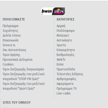
ΠΟΙΟΙ ΕΙΜΑΣΤΕ
ΚΑΤΗΓΟΡΙΕΣ
Πρόγραμμα
Αρχική
Συχνότητες
Ποδόσφαιρο
Δελτία τύπου
Μπάσκετ
Επικοινωνία
Αυτοκίνητο
Greece Is
Sports
Οικ. Καταστάσεις
Επικαιρότητα
Όροι Χρήσης
Βαθμολογίες
Προσωπικά Δεδομένα
WebTv
Cookies
Enter
Όροι διεξαγωγής διαγωνισμών
Πρωτοσέλιδα
Όροι διεξαγωγής του ραδ/κού
Τελευταίες Ειδήσεις
παιχνιδιού "ΣΠΟΡ FM Quiz"
Αρθρογραφίες
Όροι διεξαγωγής του ραδ/κού
Αφιερώματα
παιχνιδιού "Sport Quiz"
Πρόγραμμα TV
Live-radio
SITES ΤΟΥ ΟΜΙΛΟΥ