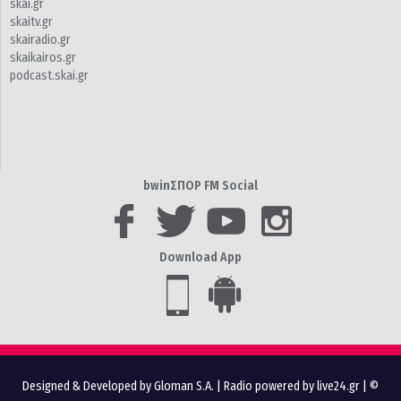
skai.gr
skaitv.gr
skairadio.gr
skaikairos.gr
podcast.skai.gr
bwinΣΠΟΡ FM Social
Download App
Designed & Developed by Gloman S.A.
|
Radio powered by live24.gr
| ©