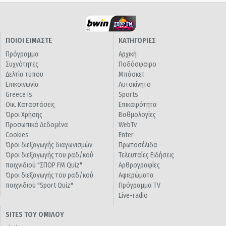
ΠΟΙΟΙ ΕΙΜΑΣΤΕ
ΚΑΤΗΓΟΡΙΕΣ
Πρόγραμμα
Αρχική
Συχνότητες
Ποδόσφαιρο
Δελτία τύπου
Μπάσκετ
Επικοινωνία
Αυτοκίνητο
Greece Is
Sports
Οικ. Καταστάσεις
Επικαιρότητα
Όροι Χρήσης
Βαθμολογίες
Προσωπικά Δεδομένα
WebTv
Cookies
Enter
Όροι διεξαγωγής διαγωνισμών
Πρωτοσέλιδα
Όροι διεξαγωγής του ραδ/κού
Τελευταίες Ειδήσεις
παιχνιδιού "ΣΠΟΡ FM Quiz"
Αρθρογραφίες
Όροι διεξαγωγής του ραδ/κού
Αφιερώματα
παιχνιδιού "Sport Quiz"
Πρόγραμμα TV
Live-radio
SITES ΤΟΥ ΟΜΙΛΟΥ