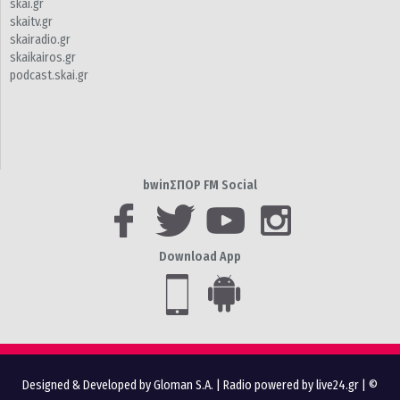
skai.gr
skaitv.gr
skairadio.gr
skaikairos.gr
podcast.skai.gr
bwinΣΠΟΡ FM Social
Download App
Designed & Developed by Gloman S.A.
|
Radio powered by live24.gr
| ©