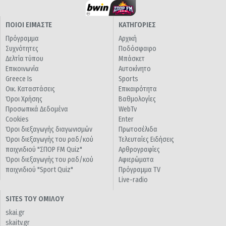
ΠΟΙΟΙ ΕΙΜΑΣΤΕ
ΚΑΤΗΓΟΡΙΕΣ
Πρόγραμμα
Αρχική
Συχνότητες
Ποδόσφαιρο
Δελτία τύπου
Μπάσκετ
Επικοινωνία
Αυτοκίνητο
Greece Is
Sports
Οικ. Καταστάσεις
Επικαιρότητα
Όροι Χρήσης
Βαθμολογίες
Προσωπικά Δεδομένα
WebTv
Cookies
Enter
Όροι διεξαγωγής διαγωνισμών
Πρωτοσέλιδα
Όροι διεξαγωγής του ραδ/κού
Τελευταίες Ειδήσεις
παιχνιδιού "ΣΠΟΡ FM Quiz"
Αρθρογραφίες
Όροι διεξαγωγής του ραδ/κού
Αφιερώματα
παιχνιδιού "Sport Quiz"
Πρόγραμμα TV
Live-radio
SITES ΤΟΥ ΟΜΙΛΟΥ
skai.gr
skaitv.gr