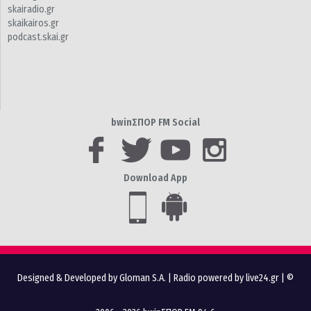
skairadio.gr
skaikairos.gr
podcast.skai.gr
bwinΣΠΟΡ FM Social
Download App
Designed & Developed by Gloman S.A.
|
Radio powered by live24.gr
| ©