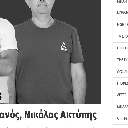
ΜΠΑΜ 
NEWS
FIGHT
ΤΑ ΔΙΑ
ΟΙ ΡΕ
THE E
ΔΥΟ Λ
Η ΕΦΕ
AFTER
ΜΠΑΛΑ
ανός, Νικόλας Ακτύπης
ΟΙ… Μ