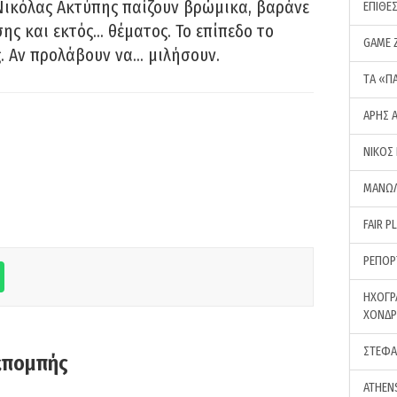
Νικόλας Ακτύπης παίζουν βρώμικα, βαράνε
ΕΠΙΘΕ
ης και εκτός… θέματος. Το επίπεδο το
GAME 
ς. Αν προλάβουν να… μιλήσουν.
ΤA «Π
ΑΡΗΣ 
ΝΙΚΟΣ
ΜΑΝΩΛ
FAIR P
ΡΕΠΟΡ
ΗΧΟΓΡ
ΧΟΝΔ
ΣΤΕΦΑ
κπομπής
ATHEN