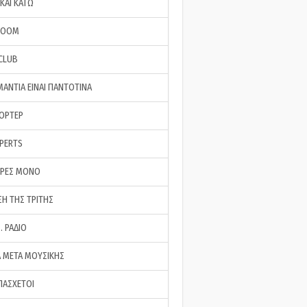
ΚΑΙ ΚΑΤΩ
ROOM
 CLUB
ΜΑΝΤΙΑ ΕΙΝΑΙ ΠΑΝΤΟΤΙΝΑ
ΠΟΡΤΕΡ
XPERTS
ΕΡΕΣ ΜΟΝΟ
ΣΗ ΤΗΣ ΤΡΙΤΗΣ
… ΡΑΔΙΟ
 ΜΕΤΑ ΜΟΥΣΙΚΗΣ
ΠΑΣΧΕΤΟΙ