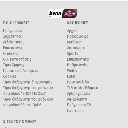
ΠΟΙΟΙ ΕΙΜΑΣΤΕ
ΚΑΤΗΓΟΡΙΕΣ
Πρόγραμμα
Αρχική
Συχνότητες
Ποδόσφαιρο
Δελτία τύπου
Μπάσκετ
Επικοινωνία
Αυτοκίνητο
Greece Is
Sports
Οικ. Καταστάσεις
Επικαιρότητα
Όροι Χρήσης
Βαθμολογίες
Προσωπικά Δεδομένα
WebTv
Cookies
Enter
Όροι διεξαγωγής διαγωνισμών
Πρωτοσέλιδα
Όροι διεξαγωγής του ραδ/κού
Τελευταίες Ειδήσεις
παιχνιδιού "ΣΠΟΡ FM Quiz"
Αρθρογραφίες
Όροι διεξαγωγής του ραδ/κού
Αφιερώματα
παιχνιδιού "Sport Quiz"
Πρόγραμμα TV
Live-radio
SITES ΤΟΥ ΟΜΙΛΟΥ