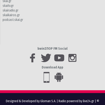
skai.gr
skaitv.gr
skairadio.gr
skaikairos.gr
podcast.skai.gr
bwinΣΠΟΡ FM Social
Download App
Designed & Developed by Gloman S.A.
|
Radio powered by live24.gr
| ©