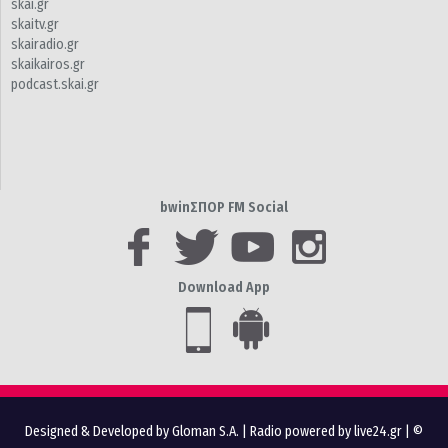
skai.gr
skaitv.gr
skairadio.gr
skaikairos.gr
podcast.skai.gr
bwinΣΠΟΡ FM Social
Download App
Designed & Developed by Gloman S.A.
|
Radio powered by live24.gr
| ©