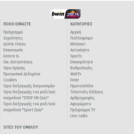
ΠΟΙΟΙ ΕΙΜΑΣΤΕ
ΚΑΤΗΓΟΡΙΕΣ
Πρόγραμμα
Αρχική
Συχνότητες
Ποδόσφαιρο
Δελτία τύπου
Μπάσκετ
Επικοινωνία
Αυτοκίνητο
Greece Is
Sports
Οικ. Καταστάσεις
Επικαιρότητα
Όροι Χρήσης
Βαθμολογίες
Προσωπικά Δεδομένα
WebTv
Cookies
Enter
Όροι διεξαγωγής διαγωνισμών
Πρωτοσέλιδα
Όροι διεξαγωγής του ραδ/κού
Τελευταίες Ειδήσεις
παιχνιδιού "ΣΠΟΡ FM Quiz"
Αρθρογραφίες
Όροι διεξαγωγής του ραδ/κού
Αφιερώματα
παιχνιδιού "Sport Quiz"
Πρόγραμμα TV
Live-radio
SITES ΤΟΥ ΟΜΙΛΟΥ