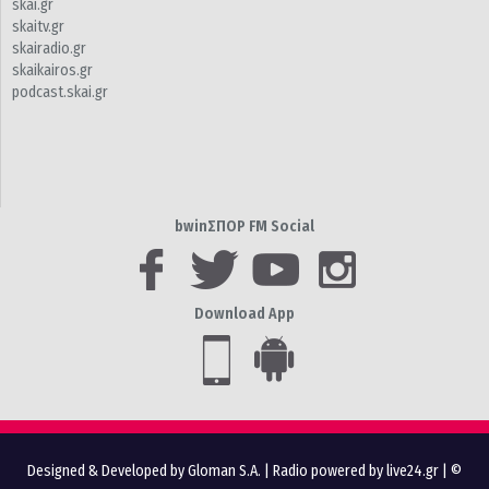
skai.gr
skaitv.gr
skairadio.gr
skaikairos.gr
podcast.skai.gr
bwinΣΠΟΡ FM Social
Download App
Designed & Developed by Gloman S.A.
|
Radio powered by live24.gr
| ©