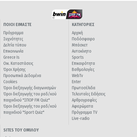
ΠΟΙΟΙ ΕΙΜΑΣΤΕ
ΚΑΤΗΓΟΡΙΕΣ
Πρόγραμμα
Αρχική
Συχνότητες
Ποδόσφαιρο
Δελτία τύπου
Μπάσκετ
Επικοινωνία
Αυτοκίνητο
Greece Is
Sports
Οικ. Καταστάσεις
Επικαιρότητα
Όροι Χρήσης
Βαθμολογίες
Προσωπικά Δεδομένα
WebTv
Cookies
Enter
Όροι διεξαγωγής διαγωνισμών
Πρωτοσέλιδα
Όροι διεξαγωγής του ραδ/κού
Τελευταίες Ειδήσεις
παιχνιδιού "ΣΠΟΡ FM Quiz"
Αρθρογραφίες
Όροι διεξαγωγής του ραδ/κού
Αφιερώματα
παιχνιδιού "Sport Quiz"
Πρόγραμμα TV
Live-radio
SITES ΤΟΥ ΟΜΙΛΟΥ