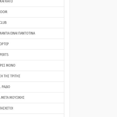
ΚΑΙ ΚΑΤΩ
ROOM
 CLUB
ΜΑΝΤΙΑ ΕΙΝΑΙ ΠΑΝΤΟΤΙΝΑ
ΠΟΡΤΕΡ
XPERTS
ΕΡΕΣ ΜΟΝΟ
ΣΗ ΤΗΣ ΤΡΙΤΗΣ
… ΡΑΔΙΟ
 ΜΕΤΑ ΜΟΥΣΙΚΗΣ
ΠΑΣΧΕΤΟΙ