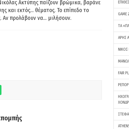
Νικόλας Ακτύπης παίζουν βρώμικα, βαράνε
ΕΠΙΘΕ
ης και εκτός… θέματος. Το επίπεδο το
GAME 
ς. Αν προλάβουν να… μιλήσουν.
ΤA «Π
ΑΡΗΣ 
ΝΙΚΟΣ
ΜΑΝΩΛ
FAIR P
ΡΕΠΟΡ
ΗΧΟΓΡ
ΧΟΝΔ
ΣΤΕΦΑ
κπομπής
ATHEN