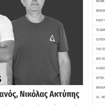
ΜΠΑΜ 
NEWS
FIGHT
ΤΑ ΔΙΑ
ΟΙ ΡΕ
THE E
ΔΥΟ Λ
Η ΕΦΕ
AFTER
ΜΠΑΛΑ
ανός, Νικόλας Ακτύπης
ΟΙ… Μ