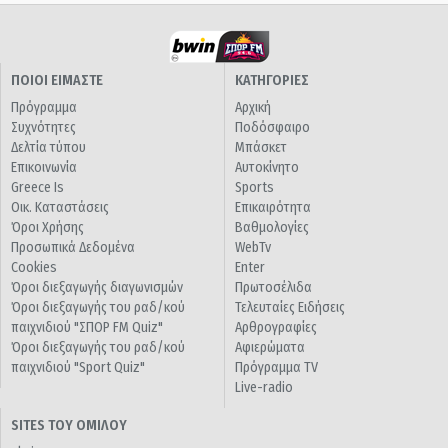
ΠΟΙΟΙ ΕΙΜΑΣΤΕ
ΚΑΤΗΓΟΡΙΕΣ
Πρόγραμμα
Αρχική
Συχνότητες
Ποδόσφαιρο
Δελτία τύπου
Μπάσκετ
Επικοινωνία
Αυτοκίνητο
Greece Is
Sports
Οικ. Καταστάσεις
Επικαιρότητα
Όροι Χρήσης
Βαθμολογίες
Προσωπικά Δεδομένα
WebTv
Cookies
Enter
Όροι διεξαγωγής διαγωνισμών
Πρωτοσέλιδα
Όροι διεξαγωγής του ραδ/κού
Τελευταίες Ειδήσεις
παιχνιδιού "ΣΠΟΡ FM Quiz"
Αρθρογραφίες
Όροι διεξαγωγής του ραδ/κού
Αφιερώματα
παιχνιδιού "Sport Quiz"
Πρόγραμμα TV
Live-radio
SITES ΤΟΥ ΟΜΙΛΟΥ