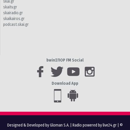
skai.gr
skaitv.gr
skairadio.gr
skaikairos.gr
podcast.skai.gr
bwinΣΠΟΡ FM Social
Download App
Designed & Developed by Gloman S.A.
|
Radio powered by live24.gr
| ©