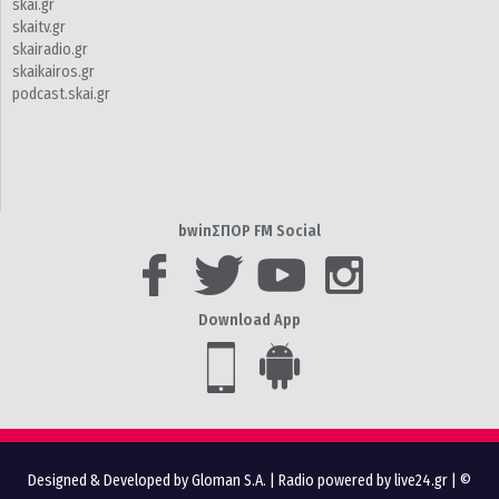
skai.gr
skaitv.gr
skairadio.gr
skaikairos.gr
podcast.skai.gr
bwinΣΠΟΡ FM Social
Download App
Designed & Developed by Gloman S.A.
|
Radio powered by live24.gr
| ©