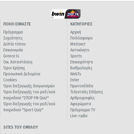
ΠΟΙΟΙ ΕΙΜΑΣΤΕ
ΚΑΤΗΓΟΡΙΕΣ
Πρόγραμμα
Αρχική
Συχνότητες
Ποδόσφαιρο
Δελτία τύπου
Μπάσκετ
Επικοινωνία
Αυτοκίνητο
Greece Is
Sports
Οικ. Καταστάσεις
Επικαιρότητα
Όροι Χρήσης
Βαθμολογίες
Προσωπικά Δεδομένα
WebTv
Cookies
Enter
Όροι διεξαγωγής διαγωνισμών
Πρωτοσέλιδα
Όροι διεξαγωγής του ραδ/κού
Τελευταίες Ειδήσεις
παιχνιδιού "ΣΠΟΡ FM Quiz"
Αρθρογραφίες
Όροι διεξαγωγής του ραδ/κού
Αφιερώματα
παιχνιδιού "Sport Quiz"
Πρόγραμμα TV
Live-radio
SITES ΤΟΥ ΟΜΙΛΟΥ